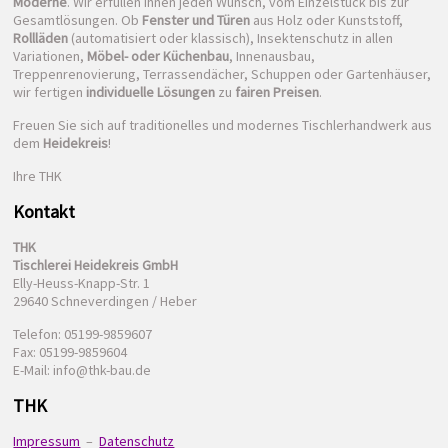
Moderne
. Wir erfüllen Ihnen jeden Wunsch, vom Einzelstück bis zur
Gesamtlösungen. Ob
Fenster und Türen
aus Holz oder Kunststoff,
Rollläden
(automatisiert oder klassisch), Insektenschutz in allen
Variationen,
Möbel- oder Küchenbau
, Innenausbau,
Treppenrenovierung, Terrassendächer, Schuppen oder Gartenhäuser,
wir fertigen
individuelle Lösungen
zu
fairen Preisen
.
Freuen Sie sich auf traditionelles und modernes Tischlerhandwerk aus
dem
Heidekreis
!
Ihre THK
Kontakt
THK
Tischlerei Heidekreis GmbH
Elly-Heuss-Knapp-Str. 1
29640 Schneverdingen / Heber
Telefon: 05199-9859607
Fax: 05199-9859604
E-Mail: info@thk-bau.de
THK
Impressum
–
Datenschutz