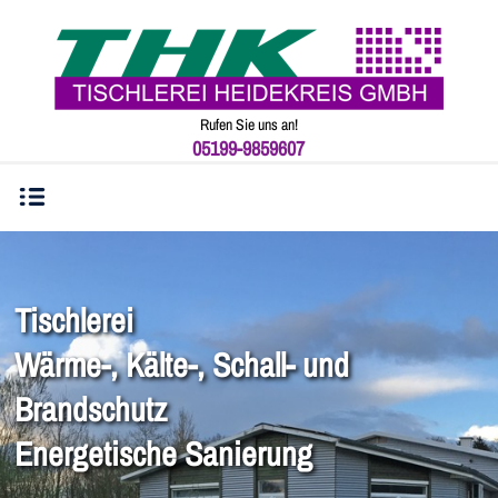
Rufen Sie uns an!
05199-9859607
Tischlerei
Wärme-, Kälte-, Schall- und
Brandschutz
Energetische Sanierung