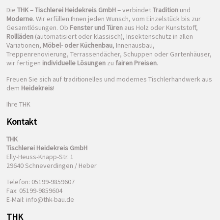
Die
THK – Tischlerei Heidekreis GmbH –
verbindet
Tradition
und
Moderne
. Wir erfüllen Ihnen jeden Wunsch, vom Einzelstück bis zur
Gesamtlösungen. Ob
Fenster und Türen
aus Holz oder Kunststoff,
Rollläden
(automatisiert oder klassisch), Insektenschutz in allen
Variationen,
Möbel- oder Küchenbau
, Innenausbau,
Treppenrenovierung, Terrassendächer, Schuppen oder Gartenhäuser,
wir fertigen
individuelle Lösungen
zu
fairen Preisen
.
Freuen Sie sich auf traditionelles und modernes Tischlerhandwerk aus
dem
Heidekreis
!
Ihre THK
Kontakt
THK
Tischlerei Heidekreis GmbH
Elly-Heuss-Knapp-Str. 1
29640 Schneverdingen / Heber
Telefon: 05199-9859607
Fax: 05199-9859604
E-Mail: info@thk-bau.de
THK